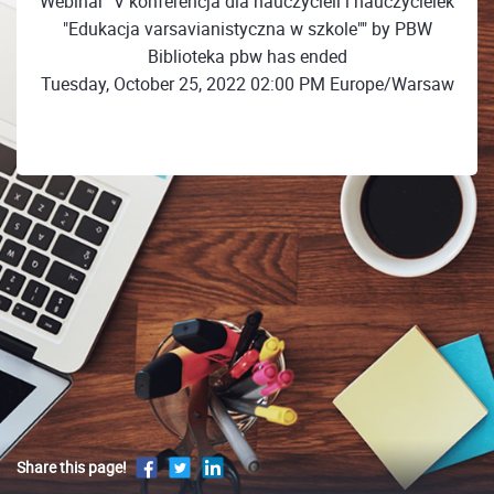
Webinar "V konferencja dla nauczycieli i nauczycielek
"Edukacja varsavianistyczna w szkole"" by PBW
Biblioteka pbw has ended
Tuesday, October 25, 2022 02:00 PM Europe/Warsaw
Share this page!