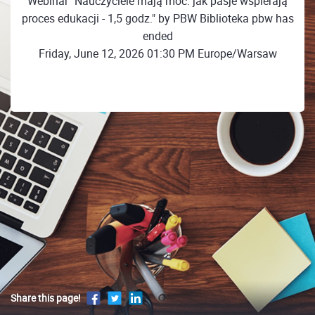
Webinar "Nauczyciele mają moc: jak pasje wspierają
proces edukacji - 1,5 godz." by PBW Biblioteka pbw has
ended
Friday, June 12, 2026 01:30 PM Europe/Warsaw
Share this page!